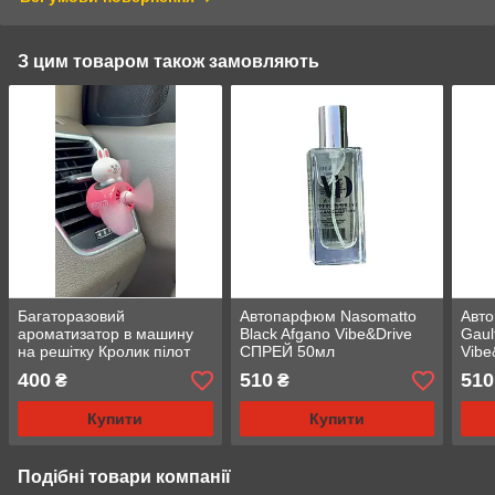
З цим товаром також замовляють
Багаторазовий
Автопарфюм Nasomatto
Авт
ароматизатор в машину
Black Afgano Vibe&Drive
Gaul
на решітку Кролик пілот
СПРЕЙ 50мл
Vibe
Коні , Ароматизатор в
400
510
510
₴
₴
машину PILOT RABBIT
CONY
Купити
Купити
Подібні товари компанії