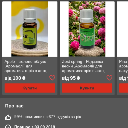
Apple – зелене яблуко
Zest spring - Родзинка
Pina
,Аромаолії для
весни ,Аромаолії для
аром
ароматизаторів в авто,
ароматизаторів в авто,
паху
пахучки в авто
пахучки в авто
100
95
від
₴
від
₴
від
Купити
Купити
Про нас
99% позитивних з 677 відгуків за рік
Працює з 03.09.2019