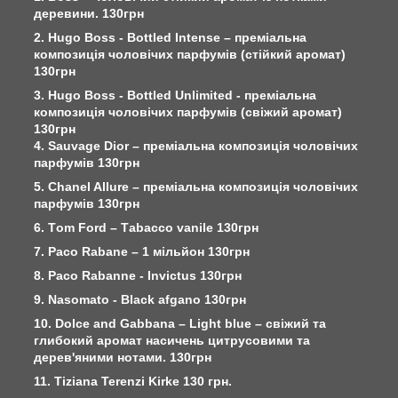
деревини. 130грн
2. Hugo Boss - Bottled Intense – преміальна
композиція чоловічих парфумів (стійкий аромат)
130грн
3. Hugo Boss - Bottled Unlimited - преміальна
композиція чоловічих парфумів (свіжий аромат)
130грн
4. Sauvage Dior – преміальна композиція чоловічих
парфумів 130грн
5. Chanel Allure – преміальна композиція чоловічих
парфумів 130грн
6. Тom Ford – Тabacco vanile 130грн
7. Paco Rabane – 1 мільйон 130грн
8. Paco Rabanne - Invictus 130грн
9. Nasomato - Black afgano 130грн
10. Dolce and Gabbana – Light blue – свіжий та
глибокий аромат насичень цитрусовими та
дерев'яними нотами. 130грн
11. Tiziana Terenzi Kirke 130 грн.