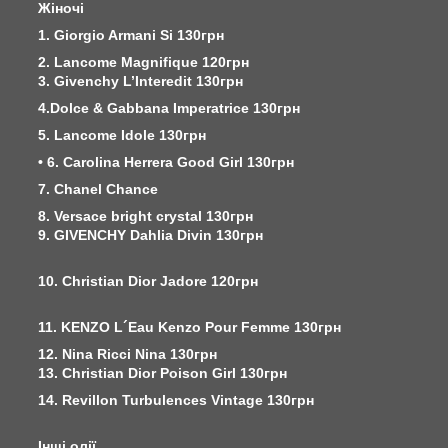
Жіночі
1. Giorgio Armani Si 130грн
2. Lancome Magnifique 120грн
3. Givenchy L’Interedit 130грн
4.Dolce & Gabbana Imperatrice 130грн
5. Lancome Idole 130грн
• 6. Carolina Herrera Good Girl 130грн
7. Chanel Chance
8. Versace bright crystal 130грн
9. GIVENCHY Dahlia Divin 130грн
10. Christian Dior Jadore 120грн
11. KENZO L´Eau Kenzo Pour Femme 130грн
12. Nina Ricci Nina 130грн
13. Christian Dior Poison Girl 130грн
14. Revillon Turbulences Vintage 130грн
Інші олії