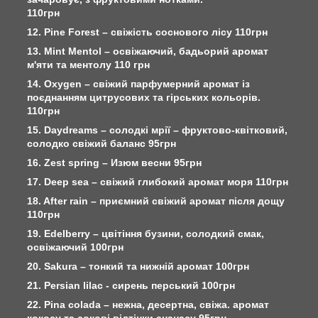
110грн
12. Pine Forest – свіжість соснового лісу 110грн
13. Mint Mentol – освіжаючий, бадьорий аромат
м'яти та ментолу 110 грн
14. Oxygen – свіжий парфумерний аромат із
поєднанням цитрусових та гірських кольорів.
110грн
15. Daydreams – солодкі мрії – фруктово-квітковий,
солодко свіжий баланс 95грн
16. Zest spring – Изюм весни 95грн
17. Deep sea – свіжий глибокий аромат моря 110грн
18. After rain – приємний свіжий аромат після дощу
110грн
19. Edelberry – цвітіння бузини, солодкий смак,
освіжаючий 100грн
20. Sakura – тонкий та нижній аромат 100грн
21. Persian lilac - сирень перський 100грн
22. Pina colada – нежна, десертна, свіжа. аромат
кокосу та сокові відтінки ананасу 95грн