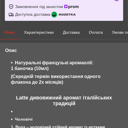
Замовлення під захистом
Доступна доставка
Опис
Характеристики
Доставка
Оплата
Умови п
Опис
Натуральні французькі аромаолії:
1 баночка (10мл)
(Середній термін використання одного
флакона до 2х місяців)
Latte дивовижний аромат італійських
традицій
Чоловічі
1. Boss – чоловічий стійкий аромат із нотками