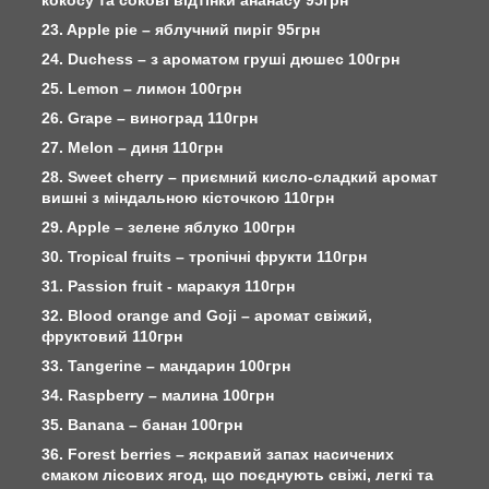
23. Apple pie – яблучний пиріг 95грн
24. Duchess – з ароматом груші дюшес 100грн
25. Lemon – лимон 100грн
26. Grape – виноград 110грн
27. Melon – диня 110грн
28. Sweet cherry – приємний кисло-сладкий аромат
вишні з міндальною кісточкою 110грн
29. Apple – зелене яблуко 100грн
30. Tropical fruits – тропічні фрукти 110грн
31. Passion fruit - маракуя 110грн
32. Blood orange and Goji – аромат свіжий,
фруктовий 110грн
33. Tangerine – мандарин 100грн
34. Raspberry – малина 100грн
35. Banana – банан 100грн
36. Forest berries – яскравий запах насичених
смаком лісових ягод, що поєднують свіжі, легкі та