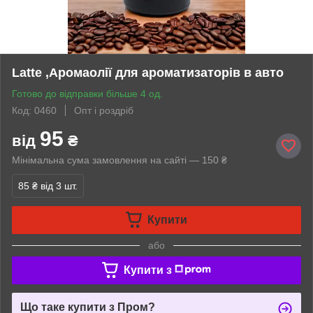
Latte ,Аромаолії для ароматизаторів в авто
Готово до відправки більше 4 од.
Код: 0460
Опт і роздріб
95
від
₴
Мінімальна сума замовлення на сайті — 150 ₴
85 ₴
від 3 шт.
Купити
або
Купити з
Що таке купити з Пром?