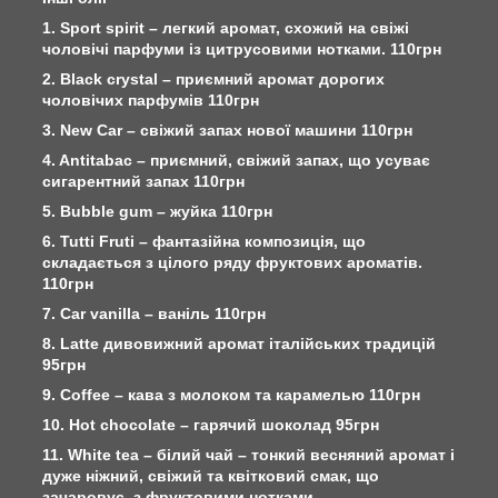
1. Sport spirit – легкий аромат, схожий на свіжі
чоловічі парфуми із цитрусовими нотками. 110грн
2. Black crystal – приємний аромат дорогих
чоловічих парфумів 110грн
3. New Car – свіжий запах нової машини 110грн
4. Antitabac – приємний, свіжий запах, що усуває
сигарентний запах 110грн
5. Bubble gum – жуйка 110грн
6. Tutti Fruti – фантазійна композиція, що
складається з цілого ряду фруктових ароматів.
110грн
7. Car vanilla – ваніль 110грн
8. Latte дивовижний аромат італійських традицій
95грн
9. Сoffee – кава з молоком та карамелью 110грн
10. Hot chocolate – гарячий шоколад 95грн
11. White tea – білий чай – тонкий весняний аромат і
дуже ніжний, свіжий та квітковий смак, що
зачаровує, з фруктовими нотками.