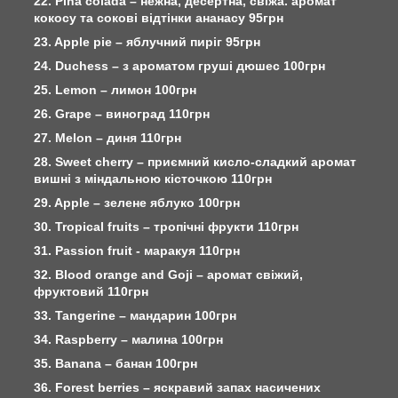
22. Pina colada – нежна, десертна, свіжа. аромат
кокосу та сокові відтінки ананасу 95грн
23. Apple pie – яблучний пиріг 95грн
24. Duchess – з ароматом груші дюшес 100грн
25. Lemon – лимон 100грн
26. Grape – виноград 110грн
27. Melon – диня 110грн
28. Sweet cherry – приємний кисло-сладкий аромат
вишні з міндальною кісточкою 110грн
29. Apple – зелене яблуко 100грн
30. Tropical fruits – тропічні фрукти 110грн
31. Passion fruit - маракуя 110грн
32. Blood orange and Goji – аромат свіжий,
фруктовий 110грн
33. Tangerine – мандарин 100грн
34. Raspberry – малина 100грн
35. Banana – банан 100грн
36. Forest berries – яскравий запах насичених