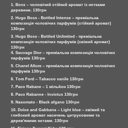
1. Boss – чоловічий стійкий аромат із нотками
деревини. 130грн
2. Hugo Boss - Bottled Intense – преміальна
композиція чоловічих парфумів (стійкий аромат)
130грн
3. Hugo Boss - Bottled Unlimited - преміальна
композиція чоловічих парфумів (свіжий аромат)
130грн
4. Sauvage Dior – преміальна композиція чоловічих
парфумів 130грн
5. Chanel Allure – преміальна композиція чоловічих
парфумів 130грн
6. Тom Ford – Тabacco vanile 130грн
7. Paco Rabane – 1 мільйон 130грн
8. Paco Rabanne - Invictus 130грн
9. Nasomato - Black afgano 130грн
10. Dolce and Gabbana – Light blue – свіжий та
глибокий аромат насичень цитрусовими та
дерев'яними нотами. 130грн