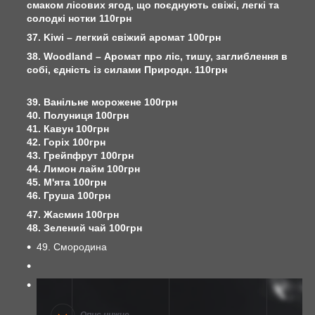
смаком лісових ягод, що поєднують свіжі, легкі та
солодкі нотки 110грн
37. Kiwi – легкий свіжий аромат 100грн
38. Woodland – Аромат про ліс, тишу, заглиблення в
собі, єдність із силами Природи. 110грн
39. Ванільне морожене 100грн
40. Полуниця 100грн
41. Кавун 100грн
42. Горіх 100грн
43. Грейпфрут 100грн
44. Лимон лайм 100грн
45. М'ята 100грн
46. Груша 100грн
47. Жасмин 100грн
48. Зелений чай 100грн
49. Смородина