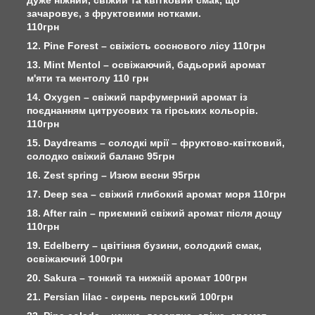
зачаровує, з фруктовими нотками.
110грн
12. Pine Forest – свіжість соснового лісу 110грн
13. Mint Mentol – освіжаючий, бадьорий аромат
м'яти та ментолу 110 грн
14. Oxygen – свіжий парфумерний аромат із
поєднанням цитрусових та гірських кольорів.
110грн
15. Daydreams – солодкі мрії – фруктово-квітковий,
солодко свіжий баланс 95грн
16. Zest spring – Изюм весни 95грн
17. Deep sea – свіжий глибокий аромат моря 110грн
18. After rain – приємний свіжий аромат після дощу
110грн
19. Edelberry – цвітіння бузини, солодкий смак,
освіжаючий 100грн
20. Sakura – тонкий та нижній аромат 100грн
21. Persian lilac - сирень перський 100грн