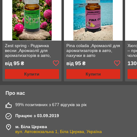
Zest spring - Родзинка
Pina colada ,Аромаолії для
Хюго
весни ,Аромаолії для
ароматизаторів в авто,
– пр
ароматизаторів в авто,
пахучки в авто
чоло
пахучки в авто
,Аро
95
95
130
від
₴
від
₴
аром
Купити
Купити
Про нас
99% позитивних з 677 відгуків за рік
Працює з 03.09.2019
м. Біла Церква
вул. Автовокзальна 1, Біла Церква, Україна