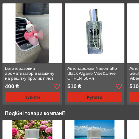
Багаторазовий
Автопарфюм Nasomatto
Авт
ароматизатор в машину
Black Afgano Vibe&Drive
Gaul
на решітку Кролик пілот
СПРЕЙ 50мл
Vibe
Коні , Ароматизатор в
400
510
510
₴
₴
машину PILOT RABBIT
CONY
Купити
Купити
Подібні товари компанії