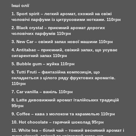
Інші олії
1. Sport spirit – легкий аромат, схожий на свіжі
чоловічі парфуми із цитрусовими нотками. 110грн
2. Black crystal – приємний аромат дорогих
чоловічих парфумів 110грн
3. New Car – свіжий запах нової машини 110грн
4. Antitabac – приємний, свіжий запах, що усуває
сигарентний запах 110грн
5. Bubble gum – жуйка 110грн
6. Tutti Fruti – фантазійна композиція, що
складається з цілого ряду фруктових ароматів.
110грн
7. Car vanilla – ваніль 110грн
8. Latte дивовижний аромат італійських традицій
95грн
9. Сoffee – кава з молоком та карамелью 110грн
10. Hot chocolate – гарячий шоколад 95грн
11. White tea – білий чай – тонкий весняний аромат і
дуже ніжний, свіжий та квітковий смак, що