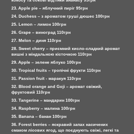
23. Apple pie – яблучний пиріг 95грн
24. Duchess – з ароматом груші дюшес 100грн
25. Lemon – лимон 100грн
26. Grape – виноград 110грн
27. Melon – диня 110грн
28. Sweet cherry – приємний кисло-сладкий аромат
вишні з міндальною кісточкою 110грн
29. Apple – зелене яблуко 100грн
30. Tropical fruits – тропічні фрукти 110грн
31. Passion fruit - маракуя 110грн
32. Blood orange and Goji – аромат свіжий,
фруктовий 110грн
33. Tangerine – мандарин 100грн
34. Raspberry – малина 100грн
35. Banana – банан 100грн
36. Forest berries – яскравий запах насичених
смаком лісових ягод, що поєднують свіжі, легкі та