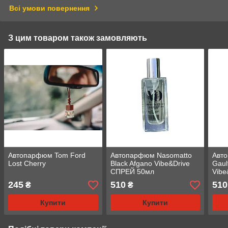
Всі умови повернення
З цим товаром також замовляють
Автопарфюм Tom Ford
Автопарфюм Nasomatto
Авт
Lost Cherry
Black Afgano Vibe&Drive
Gaul
СПРЕЙ 50мл
Vibe
245
510
510
₴
₴
Купити
Купити