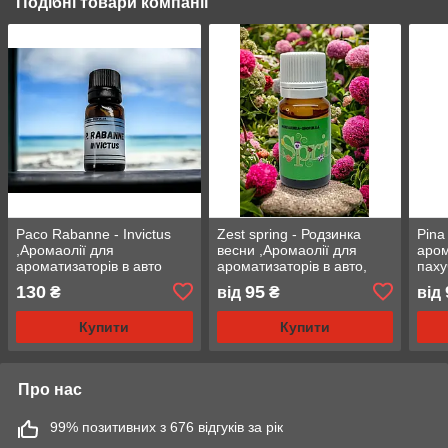
Подібні товари компанії
Paco Rabanne - Invictus
Zest spring - Родзинка
Pina
,Аромаолії для
весни ,Аромаолії для
аром
ароматизаторів в авто
ароматизаторів в авто,
паху
пахучки в авто
130
95
₴
від
₴
від
Купити
Купити
Про нас
99% позитивних з 676 відгуків за рік