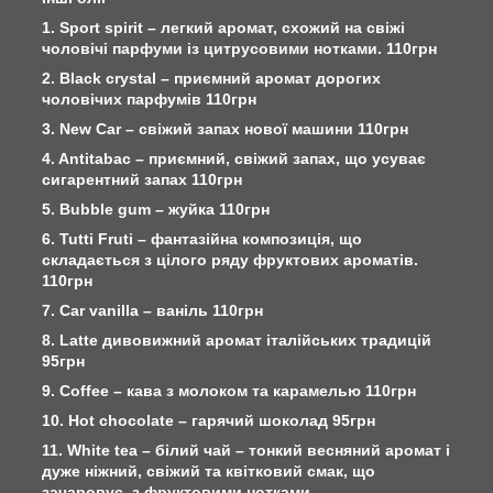
1. Sport spirit – легкий аромат, схожий на свіжі
чоловічі парфуми із цитрусовими нотками. 110грн
2. Black crystal – приємний аромат дорогих
чоловічих парфумів 110грн
3. New Car – свіжий запах нової машини 110грн
4. Antitabac – приємний, свіжий запах, що усуває
сигарентний запах 110грн
5. Bubble gum – жуйка 110грн
6. Tutti Fruti – фантазійна композиція, що
складається з цілого ряду фруктових ароматів.
110грн
7. Car vanilla – ваніль 110грн
8. Latte дивовижний аромат італійських традицій
95грн
9. Сoffee – кава з молоком та карамелью 110грн
10. Hot chocolate – гарячий шоколад 95грн
11. White tea – білий чай – тонкий весняний аромат і
дуже ніжний, свіжий та квітковий смак, що
зачаровує, з фруктовими нотками.