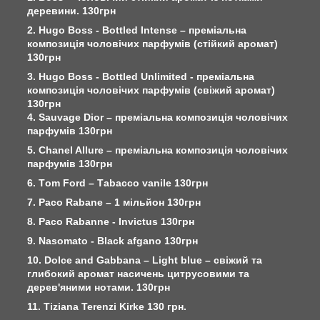
деревини. 130грн
2. Hugo Boss - Bottled Intense – преміальна
композиція чоловічих парфумів (стійкий аромат)
130грн
3. Hugo Boss - Bottled Unlimited - преміальна
композиція чоловічих парфумів (свіжий аромат)
130грн
4. Sauvage Dior – преміальна композиція чоловічих
парфумів 130грн
5. Chanel Allure – преміальна композиція чоловічих
парфумів 130грн
6. Тom Ford – Тabacco vanile 130грн
7. Paco Rabane – 1 мільйон 130грн
8. Paco Rabanne - Invictus 130грн
9. Nasomato - Black afgano 130грн
10. Dolce and Gabbana – Light blue – свіжий та
глибокий аромат насичень цитрусовими та
дерев'яними нотами. 130грн
11. Tiziana Terenzi Kirke 130 грн.