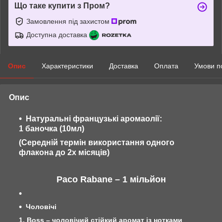
Що таке купити з Пром?
Замовлення під захистом
Доступна доставка
Опис
Характеристики
Доставка
Оплата
Умови п
Опис
Натуральні французькі аромаолії:
1 баночка (10мл)
(Середній термін використання одного
флакона до 2х місяців)
Paco Rabane – 1 мільйон
Чоловічі
1. Boss – чоловічий стійкий аромат із нотками