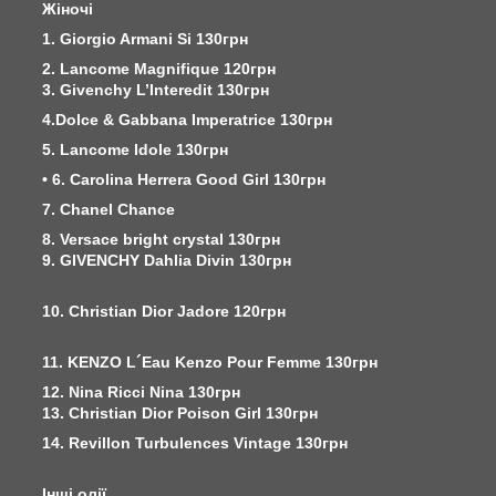
Жіночі
1. Giorgio Armani Si 130грн
2. Lancome Magnifique 120грн
3. Givenchy L’Interedit 130грн
4.Dolce & Gabbana Imperatrice 130грн
5. Lancome Idole 130грн
• 6. Carolina Herrera Good Girl 130грн
7. Chanel Chance
8. Versace bright crystal 130грн
9. GIVENCHY Dahlia Divin 130грн
10. Christian Dior Jadore 120грн
11. KENZO L´Eau Kenzo Pour Femme 130грн
12. Nina Ricci Nina 130грн
13. Christian Dior Poison Girl 130грн
14. Revillon Turbulences Vintage 130грн
Інші олії