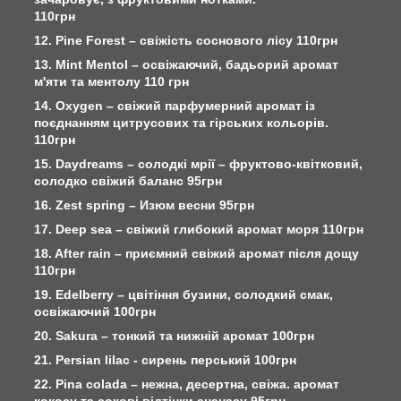
110грн
12. Pine Forest – свіжість соснового лісу 110грн
13. Mint Mentol – освіжаючий, бадьорий аромат
м'яти та ментолу 110 грн
14. Oxygen – свіжий парфумерний аромат із
поєднанням цитрусових та гірських кольорів.
110грн
15. Daydreams – солодкі мрії – фруктово-квітковий,
солодко свіжий баланс 95грн
16. Zest spring – Изюм весни 95грн
17. Deep sea – свіжий глибокий аромат моря 110грн
18. After rain – приємний свіжий аромат після дощу
110грн
19. Edelberry – цвітіння бузини, солодкий смак,
освіжаючий 100грн
20. Sakura – тонкий та нижній аромат 100грн
21. Persian lilac - сирень перський 100грн
22. Pina colada – нежна, десертна, свіжа. аромат
кокосу та сокові відтінки ананасу 95грн