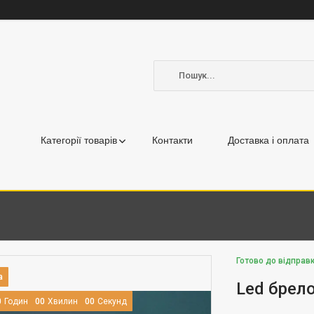
Категорії товарів
Контакти
Доставка і оплата
Готово до відправк
Led брел
0
Годин
0
0
Хвилин
0
0
Секунд