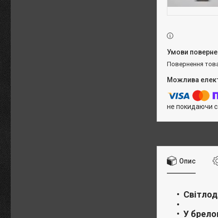
повернення тов
не покидаючи с
Опис
Світлод
У брело