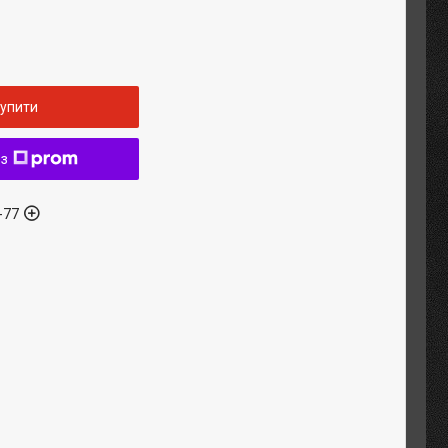
упити
 з
-77