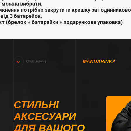
е можна вибрати.
мкнення потрібно закрутити кришку за годинников
від 3 батарейок.
т (брелок + батарейки + подарункова упаковка)
MANDARINKA
Опис нижче
СТИЛЬНІ
АКСЕСУАРИ
ДЛЯ ВАШОГО