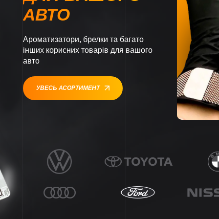
АВТО
Ароматизатори, брелки та багато
інших корисних товарів для вашого
авто
УВЕСЬ АСОРТИМЕНТ
1
1
1
1
1
1
1