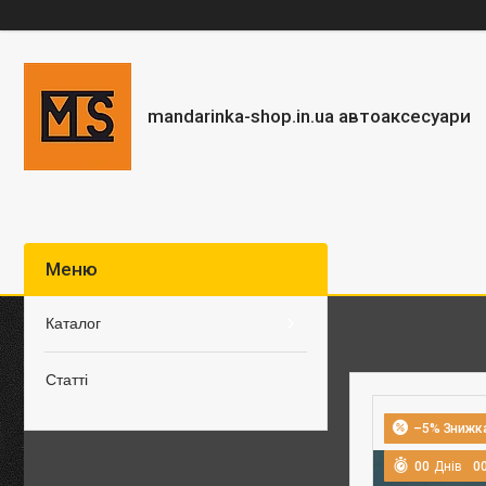
mandarinka-shop.in.ua автоаксесуари
Каталог
Статті
–5%
0
0
Днів
0