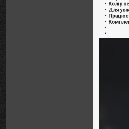
Колір н
Для уві
Працює 
Комплек