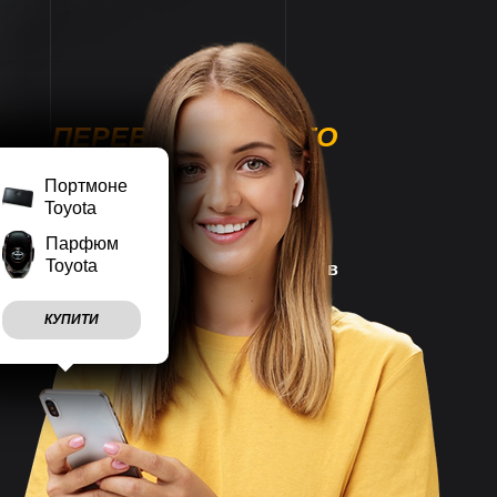
ПЕРЕВАГИ НАШОГО
МАГАЗИНУ
Портмоне
Toyota
Парфюм
Toyota
Наш магазин працює
7 днів
на тиждень
КУПИТИ
Враховуємо
побажання
клієнтів
Швидко
відправляємо
замовлення