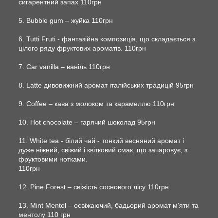
сигарентний запах 110грн
5. Bubble gum – жуйка 110грн
6. Tutti Fruti - фантазійна композиція, що складається з
цілого ряду фруктових ароматів. 110грн
7. Car vanilla – ваніль 110грн
8. Latte дивовижний аромат італійських традицій 95грн
9. Сoffee – кава з молоком та карамеллю 110грн
10. Hot chocolate – гарячий шоколад 95грн
11. White tea - білий чай - тонкий весняний аромат і
дуже ніжний, свіжий і квітковий смак, що зачаровує, з
фруктовими нотками.
110грн
12. Pine Forest – свіжість соснового лісу 110грн
13. Mint Mentol – освіжаючий, бадьорий аромат м'яти та
ментолу 110 грн