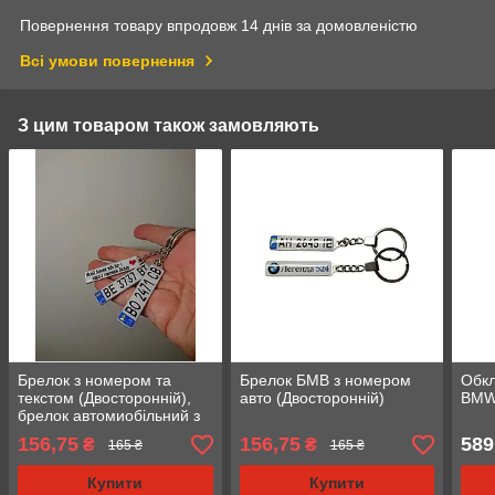
Повернення товару впродовж 14 днів за домовленістю
Всі умови повернення
З цим товаром також замовляють
Брелок з номером та
Брелок БМВ з номером
Обкл
текстом (Двосторонній),
авто (Двосторонній)
BM
брелок автомиобільний з
логотипом
156,75
156,75
589
₴
₴
165 ₴
165 ₴
Купити
Купити