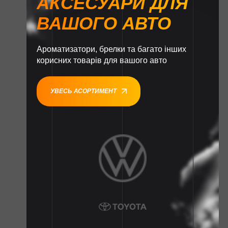
АКСЕСУАРИ ДЛЯ
ВАШОГО АВТО
Ароматизатори, брелки та багато інших
корисних товарів для вашого авто
УВЕСЬ АСОРТИМЕНТ
1
1
1
1
1
1
1