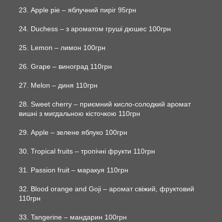
23. Apple pie – яблучний пиріг 95грн
24. Duchess – з ароматом груші дюшес 100грн
25. Lemon – лимон 100грн
26. Grape – виноград 110грн
27. Melon – диня 110грн
28. Sweet cherry – приємний кисло-солодкий аромат
вишні з мигдальною кісточкою 110грн
29. Apple – зелене яблуко 100грн
30. Tropical fruits – тропічні фрукти 110грн
31. Passion fruit – маракуя 110грн
32. Blood orange and Goji – аромат свіжий, фруктовий
110грн
33. Tangerine – мандарин 100грн