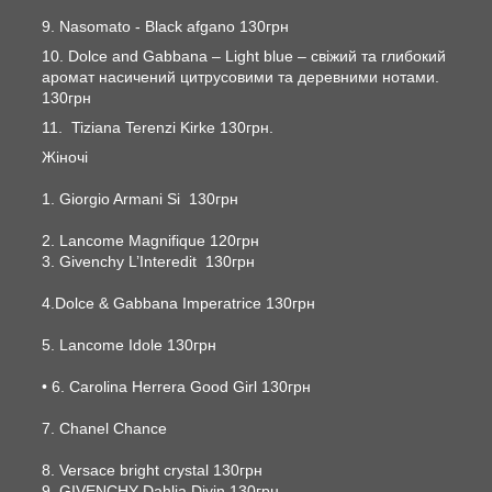
9. Nasomato - Black afgano 130грн
10. Dolce and Gabbana – Light blue – свіжий та глибокий
аромат насичений цитрусовими та деревними нотами.
130грн
11. Tiziana Terenzi Kirke 130грн.
Жіночі
1. Giorgio Armani Si 130грн
2. Lancome Magnifique 120грн
3. Givenchy L’Interedit 130грн
4.Dolce & Gabbana Imperatrice 130грн
5. Lancome Idole 130грн
• 6. Carolina Herrera Good Girl 130грн
7. Chanel Chance
8. Versace bright crystal 130грн
9. GIVENCHY Dahlia Divin 130грн