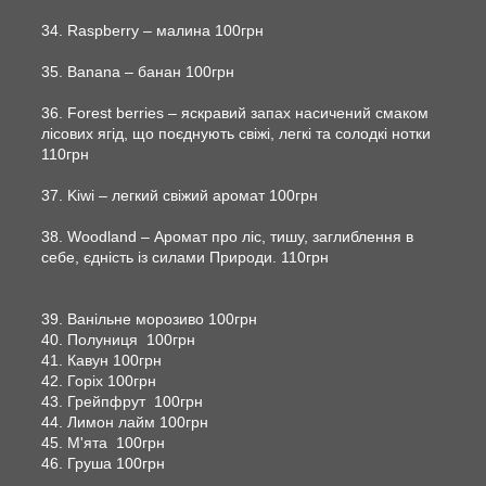
34. Raspberry – малина 100грн
35. Banana – банан 100грн
36. Forest berries – яскравий запах насичений смаком
лісових ягід, що поєднують свіжі, легкі та солодкі нотки
110грн
37. Kiwi – легкий свіжий аромат 100грн
38. Woodland – Аромат про ліс, тишу, заглиблення в
себе, єдність із силами Природи. 110грн
39. Ванільне морозиво 100грн
40. Полуниця 100грн
41. Кавун 100грн
42. Горіх 100грн
43. Грейпфрут 100грн
44. Лимон лайм 100грн
45. М'ята 100грн
46. Груша 100грн