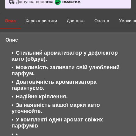
Доступна доставка
Опис
Характеристики
Доставка
Оплата
Умови п
Опис
Стильний ароматизатор у дефлектор
авто (обдув).
Можливість заливати свій улюблений
парфум.
Довговічність ароматизатора
гарантуємо.
Надійне кріплення.
За наявність вашої марки авто
уточнюйте.
У комплекті один аромат свіжих
парфумів