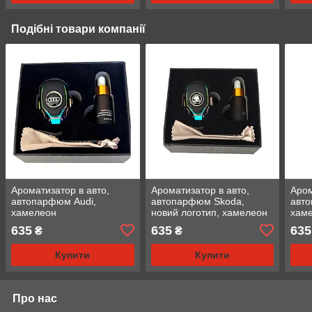
Подібні товари компанії
Ароматизатор в авто,
Ароматизатор в авто,
Аром
автопарфюм Audi,
автопарфюм Skoda,
авт
хамелеон
новий логотип, хамелеон
хам
635
635
635
₴
₴
Купити
Купити
Про нас