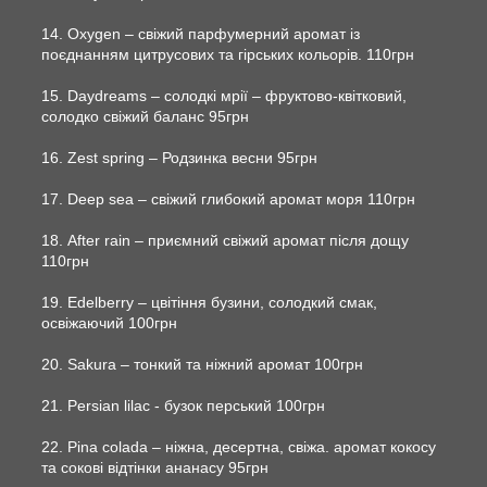
14. Oxygen – свіжий парфумерний аромат із
поєднанням цитрусових та гірських кольорів. 110грн
15. Daydreams – солодкі мрії – фруктово-квітковий,
солодко свіжий баланс 95грн
16. Zest spring – Родзинка весни 95грн
17. Deep sea – свіжий глибокий аромат моря 110грн
18. After rain – приємний свіжий аромат після дощу
110грн
19. Edelberry – цвітіння бузини, солодкий смак,
освіжаючий 100грн
20. Sakura – тонкий та ніжний аромат 100грн
21. Persian lilac - бузок перський 100грн
22. Pina colada – ніжна, десертна, свіжа. аромат кокосу
та сокові відтінки ананасу 95грн