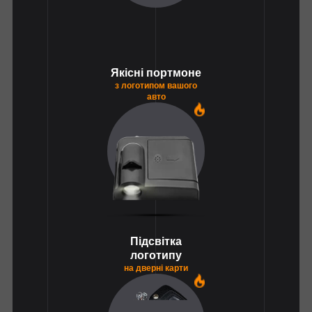
Якісні портмоне
з логотипом вашого
авто
1
Підсвітка
логотипу
на дверні карти
1