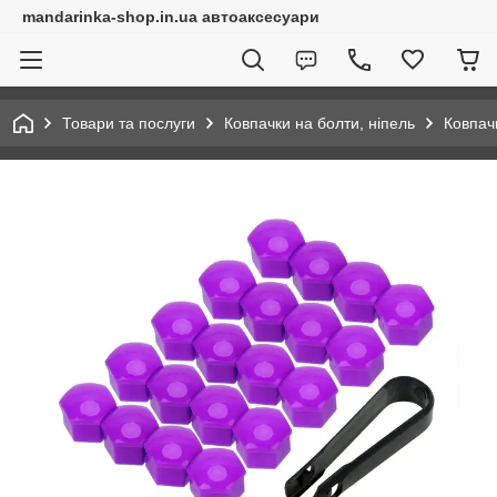
mandarinka-shop.in.ua автоаксесуари
Товари та послуги
Ковпачки на болти, ніпель
Ковпач