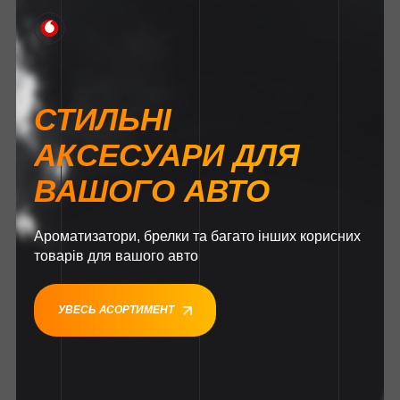
СТИЛЬНІ
АКСЕСУАРИ ДЛЯ
ВАШОГО АВТО
Ароматизатори, брелки та багато інших корисних
товарів для вашого авто
УВЕСЬ АСОРТИМЕНТ
1
1
1
1
1
1
1