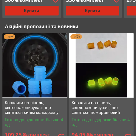
₴/комплект
₴/комплект
Купити
Купити
Акційні пропозиції та новинки
–5%
–5%
Ковпачки на ніпель,
Ковпачки на ніпель,
світлонакопичувачі, що
світлонакопичувачі, що
світяться синім кольором у
світяться помаранчевий
темряві.
кольором у темряві.
Готово до відправки більше 4
Готово до відправки більше 4
од.
од.
109,25
94,05
₴/комплект
₴/комплект