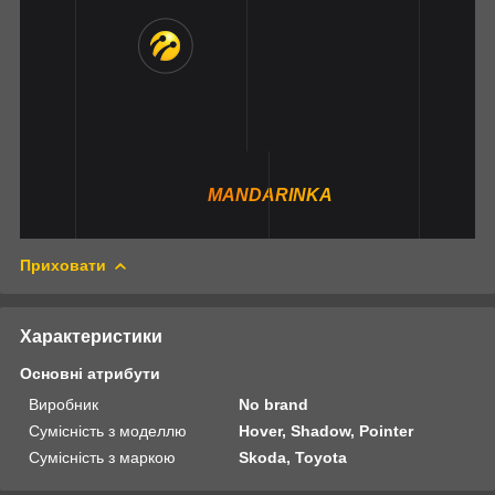
MANDARINKA
Приховати
Характеристики
Основні атрибути
Виробник
No brand
Сумісність з моделлю
Hover, Shadow, Pointer
Сумісність з маркою
Skoda, Toyota