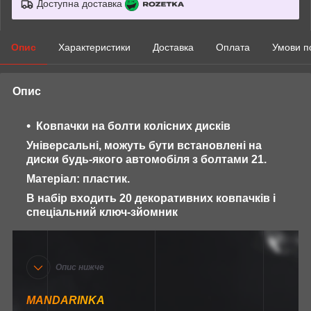
Доступна доставка
Опис
Характеристики
Доставка
Оплата
Умови п
Опис
Ковпачки на болти колісних дисків
Універсальні, можуть бути встановлені на
диски будь-якого автомобіля з болтами 21.
Матеріал: пластик.
В набір входить 20 декоративних ковпачків і
спеціальний ключ-зйомник
Опис нижче
MANDARINKA