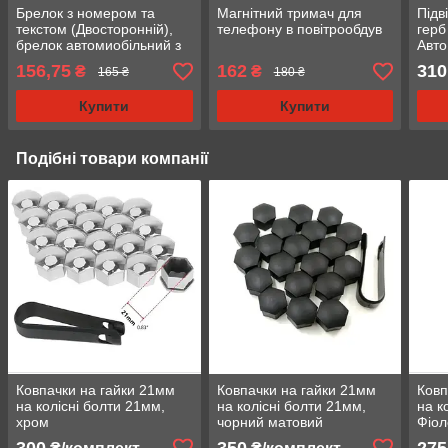
Брелок з номером та
Магнітний тримач для
Підв
текстом (Двосторонній),
телефону в повітрообдув
герб
брелок автомиобільний з
Авт
логотипом
дзер
156,75
162
310
₴
₴
165 ₴
180 ₴
Купити
Купити
Подібні товари компанії
Ковпачки на гайки 21мм
Ковпачки на гайки 21мм
Ковп
на колісні болти 21мм,
на колісні болти 21мм,
на к
хром
чорний матовий
Фіол
300
350
275