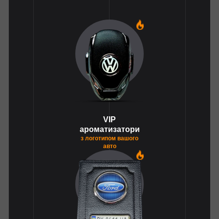
1
VIP
ароматизатори
з логотипом вашого
авто
1