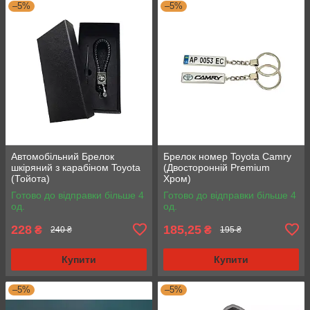
–5%
–5%
Автомобільний Брелок
Брелок номер Toyota Camry
шкіряний з карабіном Toyota
(Двосторонній Premium
(Тойота)
Хром)
Готово до відправки більше 4
Готово до відправки більше 4
од.
од.
228
185,25
₴
₴
240 ₴
195 ₴
Купити
Купити
–5%
–5%