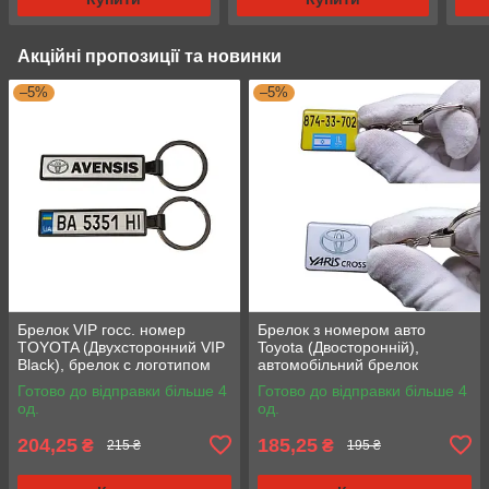
Акційні пропозиції та новинки
–5%
–5%
Брелок VIP госс. номер
Брелок з номером авто
TOYOTA (Двухсторонний VIP
Toyota (Двосторонній),
Black), брелок с логотипом
автомобільний брелок
Тойота
Тойота
Готово до відправки більше 4
Готово до відправки більше 4
од.
од.
204,25
185,25
₴
₴
215 ₴
195 ₴