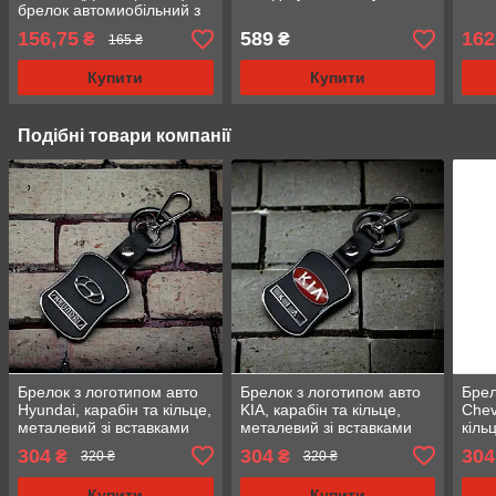
брелок автомиобільний з
логотипом
156,75
589
162
₴
₴
165 ₴
Купити
Купити
Подібні товари компанії
Брелок з логотипом авто
Брелок з логотипом авто
Брел
Hyundai, карабін та кільце,
KIA, карабін та кільце,
Chev
металевий зі вставками
металевий зі вставками
кіль
натуральної шкіри.
натуральної шкіри.
вста
304
304
304
₴
₴
320 ₴
320 ₴
шкір
Купити
Купити