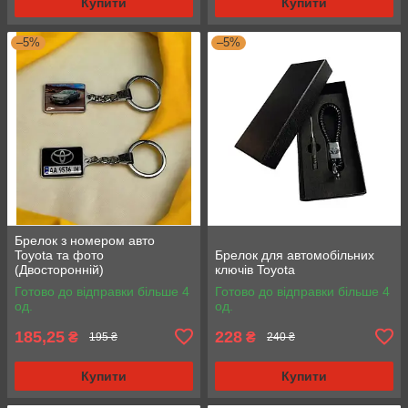
Купити
Купити
–5%
–5%
Брелок з номером авто
Toyota та фото
Брелок для автомобільних
(Двосторонній)
ключів Toyota
Готово до відправки більше 4
Готово до відправки більше 4
од.
од.
185,25
228
₴
₴
195 ₴
240 ₴
Купити
Купити