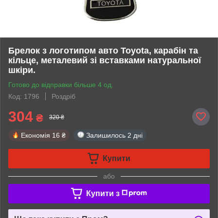
Брелок з логотипом авто Toyota, карабін та
кільце, металевий зі вставками натуральної
шкіри.
Готово до відправки більше 4 од.
Код: 1796
Роздріб
304
₴
320 ₴
Економія
16 ₴
Залишилось
2 дні
Купити
або
Купити з