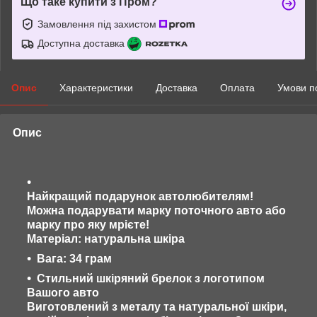
Що таке купити з Пром?
Замовлення під захистом
Доступна доставка
Опис
Характеристики
Доставка
Оплата
Умови п
Опис
Найкращий подарунок автолюбителям!
Можна подарувати марку поточного авто або
марку про яку мрієте!
Матеріал: натурал
ьна шкіра
Вага: 34 грам
Стильний шкіряний брелок з логотипом
Вашого авто
Виготовлений з металу та натуральної шкіри,