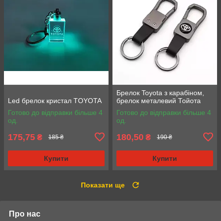
Брелок Toyota з карабіном,
Led брелок кристал TOYOTA
брелок металевий Тойота
Готово до відправки більше 4
Готово до відправки більше 4
од.
од.
175,75
180,50
₴
₴
185 ₴
190 ₴
Купити
Купити
Показати ще
Про нас