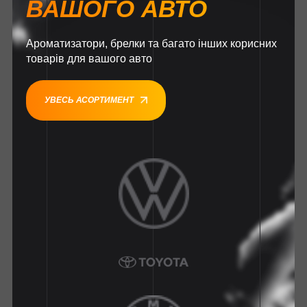
ВАШОГО АВТО
Ароматизатори, брелки та багато інших корисних
товарів для вашого авто
УВЕСЬ АСОРТИМЕНТ
1
1
1
1
1
1
1