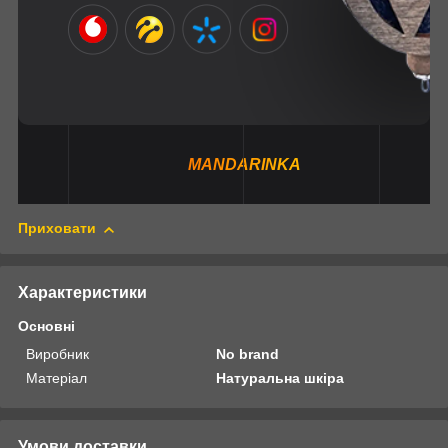
MANDARINKA
Приховати
Характеристики
Основні
Виробник
No brand
Матеріал
Натуральна шкіра
Умови доставки