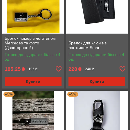
Брелок номер з логотипом
Mercedes та фото
Брелок для ключів з
(Двосторонній)
логотипом Smart
Готово до відправки більше 4
Готово до відправки більше 4
од.
од.
185,25
228
₴
₴
195 ₴
240 ₴
Купити
Купити
–5%
–5%