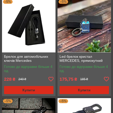
–5%
–5%
Брелок для автомобільних
Led брелок кристал
ключів Mercedes
MERCEDES, прямокутний
Готово до відправки більше 4
Готово до відправки більше 4
од.
од.
228
175,75
₴
₴
240 ₴
185 ₴
Купити
Купити
–5%
–5%