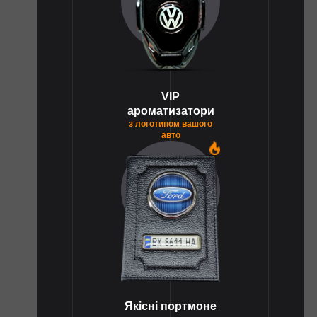
VIP
ароматизатори
з логотипом вашого
авто
1
Якісні портмоне