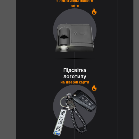
з логотипом вашого
авто
1
Підсвітка
логотипу
на дверні карти
1