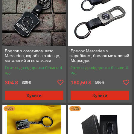
Брелок з логотипом авто
Брелок Mercedes з
Mercedes, карабін та кільце,
карабіном, брелок металевий
металевий зі вставками
Мерседес
натуральної шкіри.
Готово до відправки більше 4
Готово до відправки більше 4
од.
од.
304
180,50
₴
₴
320 ₴
190 ₴
Купити
Купити
–5%
–5%