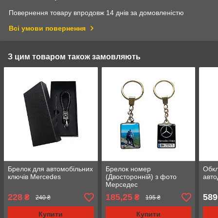
Повернення товару впродовж 14 днів за домовленістю
Всі умови повернення
З цим товаром також замовляють
Брелок для автомобільних
Брелок номер
Обкл
ключів Mercedes
(Двосторонній) з фото
авто
Мерседес
228
185,25
589
₴
₴
240 ₴
195 ₴
Купити
Купити