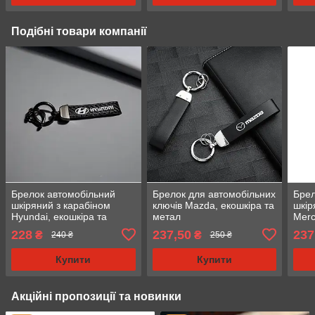
Подібні товари компанії
Брелок автомобільний
Брелок для автомобільних
Брел
шкіряний з карабіном
ключів Mazda, екошкіра та
шкір
Hyundai, екошкіра та
метал
Merc
метал
та м
228
237,50
237
₴
₴
240 ₴
250 ₴
Купити
Купити
Акційні пропозиції та новинки