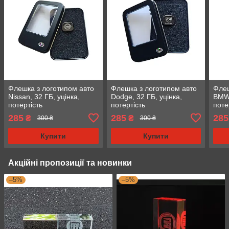
Флешка з логотипом авто
Флешка з логотипом авто
Флеш
Nissan, 32 ГБ, уцінка,
Dodge, 32 ГБ, уцінка,
BMW,
потертість
потертість
поте
285
285
285
₴
₴
300 ₴
300 ₴
Купити
Купити
Акційні пропозиції та новинки
–5%
–5%