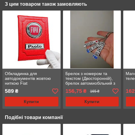
З цим товаром також замовляють
Обкладинка для
Брелок з номером та
Магн
автодокументів жовтою
текстом (Двосторонній),
теле
ниткою Fiat
брелок автомиобільний з
логотипом
589
156,75
162
₴
₴
165 ₴
Купити
Купити
Подібні товари компанії