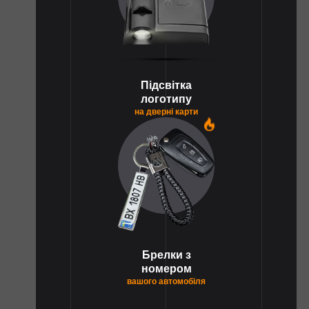
Підсвітка
логотипу
на дверні карти
1
Брелки з
номером
вашого автомобіля