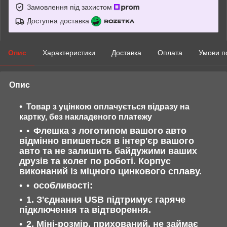
Замовлення під захистом
Доступна доставка
Опис
Характеристики
Доставка
Оплата
Умови п
Опис
Товар з уцінкою оплачується відразу на
картку, без накладеного платежу
Флешка з логотипом вашого авто
відмінно впишеться в інтер'єр вашого
авто та не залишить байдужими ваших
друзів та колег по роботі. Корпус
виконаний із міцного цинкового сплаву.
особливості:
1. З'єднання USB підтримує гаряче
підключення та відтворення.
2. Міні-розмір, прихований, не займає