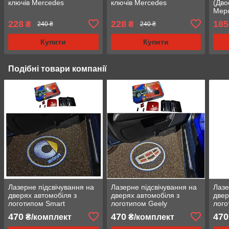
ключів Mercedes
ключів Mercedes
(Дво
Мер
228
228
185
₴
₴
240 ₴
240 ₴
Купити
Купити
Подібні товари компанії
Лазерне підсвічування на
Лазерне підсвічування на
Лазе
дверях автомобіля з
дверях автомобіля з
двер
логотипом Smart
логотипом Geely
лого
470
470
470
₴/комплект
₴/комплект