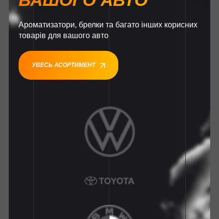
Ароматизатори, брелки та багато інших корисних
товарів для вашого авто
УВЕСЬ АСОРТИМЕНТ
1
1
1
1
1
1
1