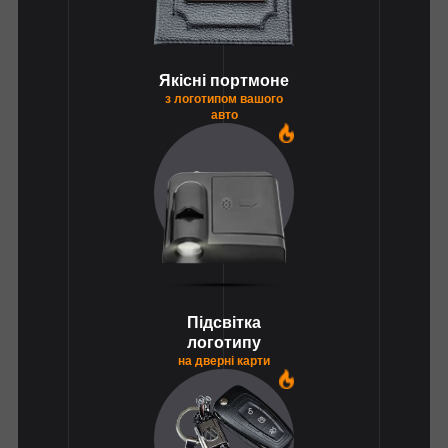
Якісні портмоне
з логотипом вашого
авто
1
Підсвітка
логотипу
на дверні карти
1