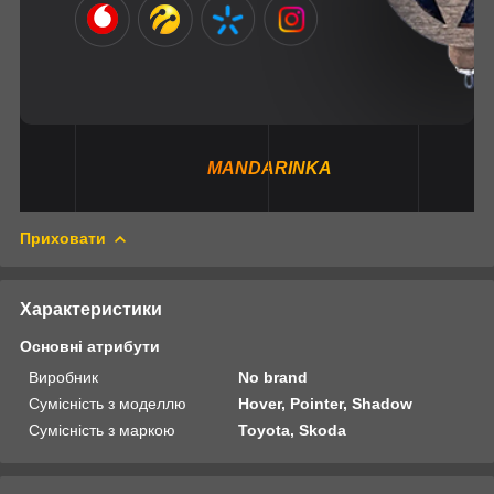
MANDARINKA
Приховати
Характеристики
Основні атрибути
Виробник
No brand
Сумісність з моделлю
Hover, Pointer, Shadow
Сумісність з маркою
Toyota, Skoda