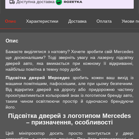
Доступна доставка
Опис
Характеристики
Доставка
Оплата
Умови п
Опис
Бажаєте виділятися з натовпу? Хочете зробити свій Mercedes
ще досконалішим? Тоді зверніть увагу на лазерну підсвітку
дверей авто, яка вмикається при кожному її відкриванні,
найбільш помітна в темну пору доби.
Підсвітка дверей Мерседес
зробить кожен ваш вихід із
машини помітнішим, пафоснішим, але при цьому безпечним.
Від відкритих дверей на дорогу або придорожню частину
проєктуватиметься кольоровий знак із логотипом бренду авто,
таким чином освітлюючи простір й одночасно брендуючи
його.
Підсвітка дверей з логотипом Mercedes
– призначення, особливості
Цей мініпроєктор досить просто монтується у двері