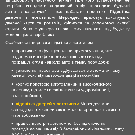
автомобіля, є частиною тюнінгу. При його встановленні не
потрібно свердлити додатковий отвір, проводити будь-які
зміни в конструкції – все набагато простіше.
Підсвітка
дверей з логотипом Мерседес
враховує конструкцію
дверної карти та роз'ємів, кріпиться за допомогою липкої
стрічки. Вона є універсальною, тому підходить під будь-яку
модель цього виробника.
Особливості, переваги підсвітки з логотипом:
практичне та функціональне пристосування, яке
надає машині ефектного зовнішнього вигляду,
покращує огляд навколо авто в темну пору доби;
увімкнення проєктора відбувається в автоматичному
режимі, коли відчиняються двері автомобіля;
корпус пристрою виготовлений із високоякісного
пластику, що має високі показники удароміцності,
вологостійкості;
підсвітка дверей з логотипом
Мерседес має
світлодіоди, які споживають мало енергії, дають якісне,
чітке зображення;
працює пристрій автономно, без підключення
проводів до машини від 3 батарейок «мініпальчик», типу
ААА (не йдуть в комплекті);