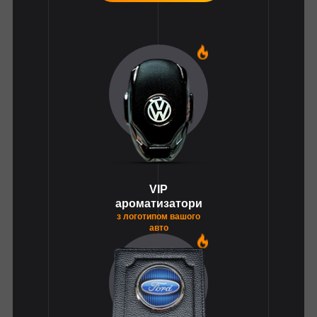
1
VIP
ароматизатори
з логотипом вашого
авто
1