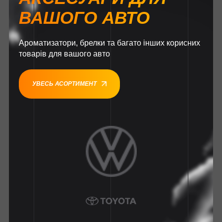
ВАШОГО АВТО
Ароматизатори, брелки та багато інших корисних
товарів для вашого авто
УВЕСЬ АСОРТИМЕНТ
1
1
1
1
1
1
1