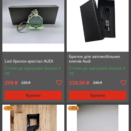
Брелок для автомобільних
Led брелок кристал AUDI
ключів Audi
Готово до відправки більше 4
Готово до відправки більше 4
од.
од.
209
218,50
₴
₴
220 ₴
230 ₴
Купити
Купити
–5%
–5%