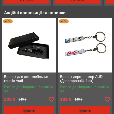
Акційні пропозиції та новинки
–5%
–5%
Брелок для автомобільних
Брелок держ. номер AUDI
ключів Audi
(Двосторонній, 1шт)
Готово до відправки більше 4
Готово до відправки більше 4
од.
од.
228
133
₴
₴
240 ₴
140 ₴
Купити
Купити