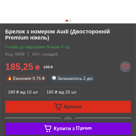
Брелок з номером Audi (Двосторонній
Premium нікель)
Готово до відправки більше 4 од.
Код: 0668
Опт і роздріб
185,25
₴
195 ₴
Економія
9.75 ₴
Залишилось
2 дні
180 ₴
від 10 шт.
165 ₴
від 20 шт.
Купити
або
Купити з