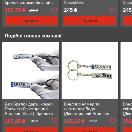
брелок автомиобільний з
Vibe&Drive
Vibe
логотипом
156,75
245
245
₴
₴
165 ₴
Купити
Купити
Подібні товари компанії
Део Брелок держ. номер
Брелок з номер та
Брел
Daewoo (Двосторонній
логотипом Лада
світ
Premium Black), брелок з
(Двосторонній Premium
(Дво
логотипом Деу
chrome),брелок лада
емал
185,25
185,25
251
₴
₴
195 ₴
195 ₴
бере
Купити
Купити