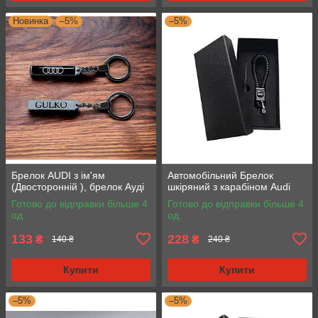
Новинка
–5%
–5%
Брелок AUDI з ім'ям
Автомобільний Брелок
(Двосторонній ), брелок Ауді
шкіряний з карабіном Audi
Готово до відправки більше 4
Готово до відправки більше 4
од.
од.
133
228
₴
₴
140 ₴
240 ₴
Купити
Купити
–5%
–5%