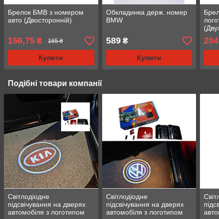
Брелок БМВ з номером
Обкладинка держ. номер
Брел
авто (Двосторонній)
BMW
лого
(Дву
156,75
589
204
₴
₴
165 ₴
Купити
Купити
Подібні товари компанії
Світлодіодне
Світлодіодне
Світ
підсвічування на дверях
підсвічування на дверях
підс
автомобіля з логотипом
автомобіля з логотипом
авто