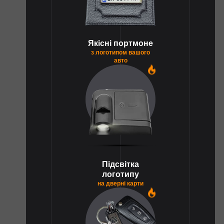
Якісні портмоне
з логотипом вашого
авто
1
Підсвітка
логотипу
на дверні карти
1