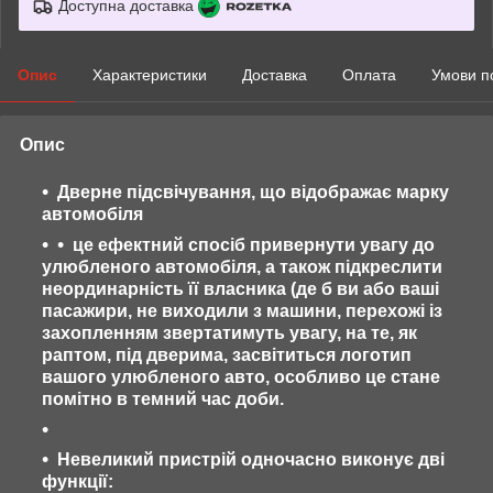
Доступна доставка
Опис
Характеристики
Доставка
Оплата
Умови п
Опис
Дверне підсвічування, що відображає марку
автомобіля
це ефектний спосіб привернути увагу до
улюбленого автомобіля, а також підкреслити
неординарність її власника (де б ви або ваші
пасажири, не виходили з машини, перехожі із
захопленням звертатимуть увагу, на те, як
раптом, під дверима, засвітиться логотип
вашого улюбленого авто, особливо це стане
помітно в темний час доби.
Невеликий пристрій одночасно виконує дві
функції: