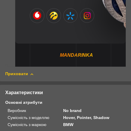
MANDARINKA
Приховати
Характеристики
Основні атрибути
Виробник
No brand
Сумісність з моделлю
Hover, Pointer, Shadow
Сумісність з маркою
BMW