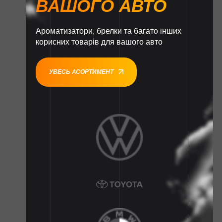
ВАШОГО АВТО
Ароматизатори, брелки та багато інших
корисних товарів для вашого авто
УВЕСЬ АСОРТИМЕНТ
1
1
1
1
1
1
1