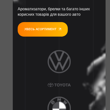
Ароматизатори, брелки та багато інших
корисних товарів для вашого авто
УВЕСЬ АСОРТИМЕНТ
1
1
1
1
1
1
1