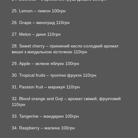
25. Lemon – лимон 100грн
26. Grape – виноград 110грн
27. Melon – диня 110грн
28. Sweet cherry – приємний кисло-солодкий аромат
вишні з мигдальною кісточкою 110грн
29. Apple – зелене яблуко 100грн
30. Tropical fruits – тропічні фрукти 110грн
31. Passion fruit – маракуя 110грн
32. Blood orange and Goji – аромат свіжий, фруктовий
110грн
33. Tangerine – мандарин 100грн
34. Raspberry – малина 100грн