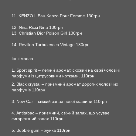
11. KENZO L'Eau Kenzo Pour Femme 130грн
12. Nina Ricci Nina 130грн
13. Christian Dior Poison Girl 130грн
14. Revillon Turbulences Vintage 130грн
Інші масла
1. Sport spirit – легкий аромат, схожий на свіжі чоловічі
парфуми із цитрусовими нотками. 110грн
2. Black crystal – приємний аромат дорогих чоловічих
парфумів 110грн
3. New Car – свіжий запах нової машини 110грн
4. Antitabac – приємний, свіжий запах, що усуває
сигарентний запах 110грн
5. Bubble gum – жуйка 110грн