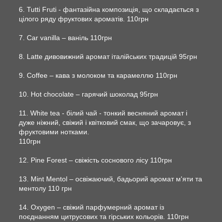
6. Tutti Fruti - фантазійна композиція, що складається з
цілого ряду фруктових ароматів. 110грн
7. Car vanilla – ваніль 110грн
8. Latte дивовижний аромат італійських традицій 95грн
9. Сoffee – кава з молоком та карамеллю 110грн
10. Hot chocolate – гарячий шоколад 95грн
11. White tea - білий чай - тонкий весняний аромат і
дуже ніжний, свіжий і квітковий смак, що зачаровує, з
фруктовими нотками.
110грн
12. Pine Forest – свіжість соснового лісу 110грн
13. Mint Mentol – освіжаючий, бадьорий аромат м'яти та
ментолу 110 грн
14. Oxygen – свіжий парфумерний аромат із
поєднанням цитрусових та гірських кольорів. 110грн