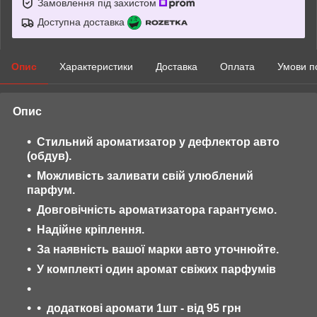
Замовлення під захистом
Доступна доставка
Опис
Характеристики
Доставка
Оплата
Умови п
Опис
Стильний ароматизатор у дефлектор авто
(обдув).
Можливість заливати свій улюблений
парфум.
Довговічність ароматизатора гарантуємо.
Надійне кріплення.
За наявність вашої марки авто уточнюйте.
У комплекті один аромат свіжих парфумів
додаткові аромати 1шт - від 95 грн