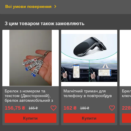
Всі умови повернення
З цим товаром також замовляють
Брелок з номером та
Магнітний тримач для
Брел
текстом (Двосторонній),
телефону в повітрообдув
ключ
брелок автомиобільний з
логотипом
156,75
162
228
₴
₴
165 ₴
180 ₴
Купити
Купити