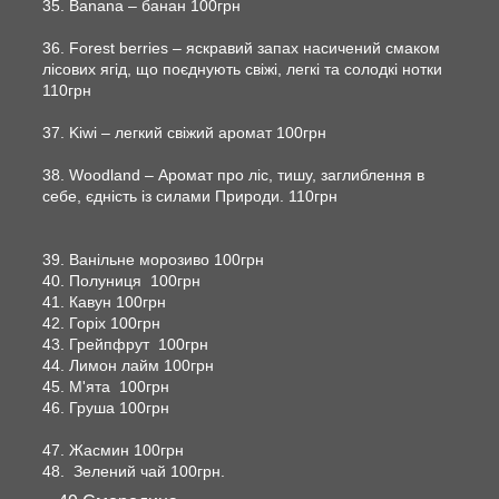
35. Banana – банан 100грн
36. Forest berries – яскравий запах насичений смаком
лісових ягід, що поєднують свіжі, легкі та солодкі нотки
110грн
37. Kiwi – легкий свіжий аромат 100грн
38. Woodland – Аромат про ліс, тишу, заглиблення в
себе, єдність із силами Природи. 110грн
39. Ванільне морозиво 100грн
40. Полуниця 100грн
41. Кавун 100грн
42. Горіх 100грн
43. Грейпфрут 100грн
44. Лимон лайм 100грн
45. М'ята 100грн
46. Груша 100грн
47. Жасмин 100грн
48. Зелений чай 100грн.