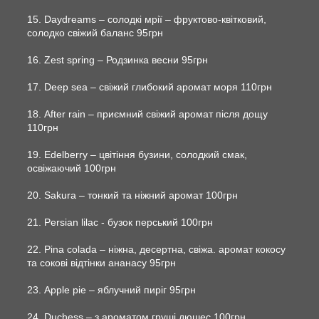
15. Daydreams – солодкі мрії – фруктово-квітковий,
солодко свіжий баланс 95грн
16. Zest spring – Родзинка весни 95грн
17. Deep sea – свіжий глибокий аромат моря 110грн
18. After rain – приємний свіжий аромат після дощу
110грн
19. Edelberry – цвітіння бузини, солодкий смак,
освіжаючий 100грн
20. Sakura – тонкий та ніжний аромат 100грн
21. Persian lilac - бузок перський 100грн
22. Pina colada – ніжна, десертна, свіжа. аромат кокосу
та сокові відтінки ананасу 95грн
23. Apple pie – яблучний пиріг 95грн
24. Duchess – з ароматом груші дюшес 100грн