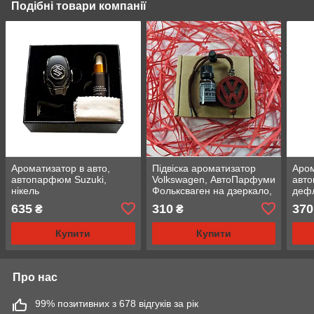
Подібні товари компанії
Ароматизатор в авто,
Підвіска ароматизатор
Аром
автопарфюм Suzuki,
Volkswagen, АвтоПарфуми
авто
нікель
Фольксваген на дзеркало,
дефл
червоний
635
310
370
₴
₴
Купити
Купити
Про нас
99% позитивних з 678 відгуків за рік