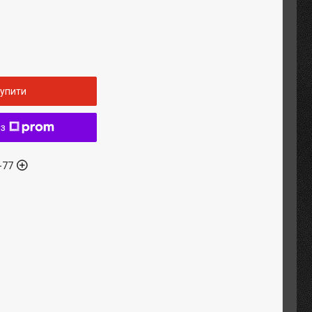
упити
 з
-77