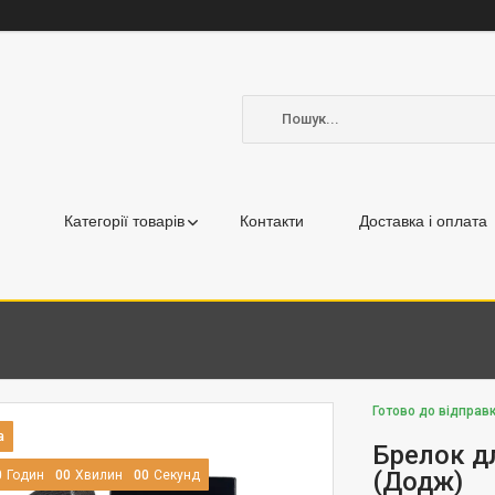
Категорії товарів
Контакти
Доставка і оплата
Готово до відправк
Брелок д
(Додж)
0
Годин
0
0
Хвилин
0
0
Секунд