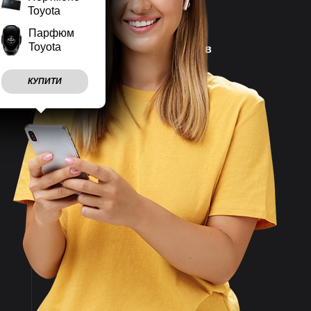
Toyota
Парфюм
Toyota
Наш магазин працює
7 днів
на тиждень
КУПИТИ
Враховуємо
побажання
клієнтів
Швидко
відправляємо
замовлення
Великий асортимент
товарів