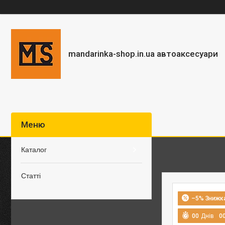
mandarinka-shop.in.ua автоаксесуари
Каталог
Статті
–5%
0
0
Днів
0