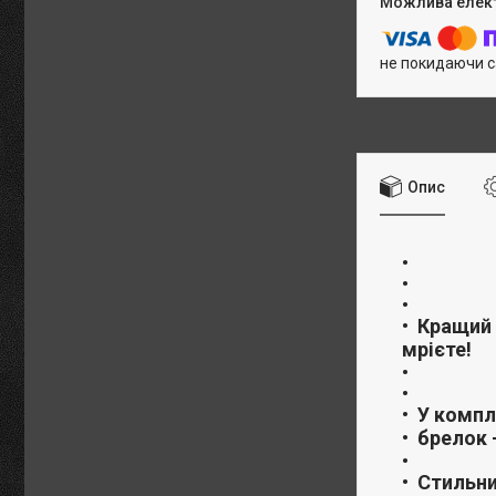
не покидаючи с
Опис
Кращий 
мрієте!
У компл
брелок 
Стильни