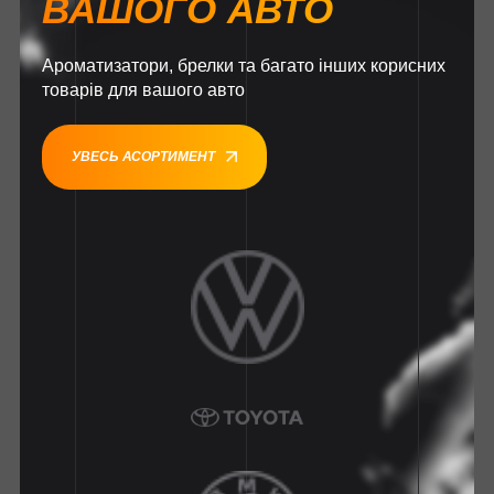
ВАШОГО АВТО
Ароматизатори, брелки та багато інших корисних
товарів для вашого авто
УВЕСЬ АСОРТИМЕНТ
1
1
1
1
1
1
1