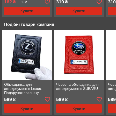
162
310
310
₴
₴
180 ₴
Купити
Купити
Подібні товари компанії
Обкладинка для
Червона обкладинка для
Черв
автодокументів Lexus,
автодокументів SUBARU
авто
Подарунок власнику
Лексуса
589
589
589
₴
₴
Купити
Купити