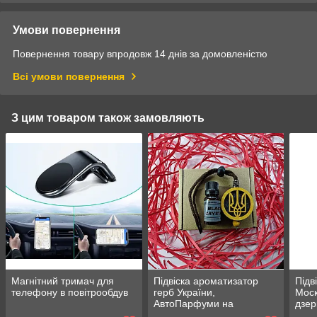
Умови повернення
Повернення товару впродовж 14 днів за домовленістю
Всі умови повернення
З цим товаром також замовляють
Магнітний тримач для
Підвіска ароматизатор
Підв
телефону в повітрообдув
герб України,
Моск
АвтоПарфуми на
дзер
дзеркало, дуб