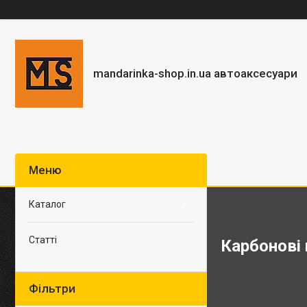
mandarinka-shop.in.ua автоаксесуари
Каталог
Статті
Карбонові 
Фільтри