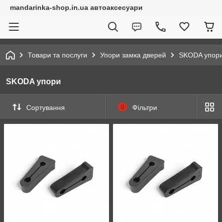
mandarinka-shop.in.ua автоаксесуари
Товари та послуги
Упори замка дверей
SKODA упор
SKODA упори
Сортування
0
Фільтри