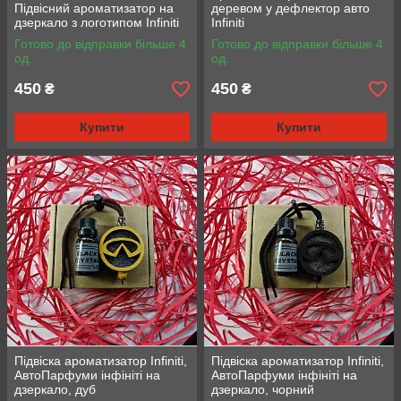
Підвісний ароматизатор на
деревом у дефлектор авто
дзеркало з логотипом Infiniti
Infiniti
Готово до відправки більше 4
Готово до відправки більше 4
од.
од.
450
450
₴
₴
Купити
Купити
Підвіска ароматизатор Infiniti,
Підвіска ароматизатор Infiniti,
АвтоПарфуми інфініті на
АвтоПарфуми інфініті на
дзеркало, дуб
дзеркало, чорний