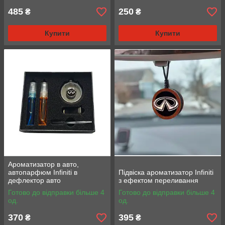
485
250
₴
₴
Купити
Купити
Ароматизатор в авто,
автопарфюм Infiniti в
Підвіска ароматизатор Infiniti
дефлектор авто
з ефектом переливання
Готово до відправки більше 4
Готово до відправки більше 4
од.
од.
370
395
₴
₴