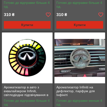
Готово до відправки більше 4
Готово до відправки більше 4
од.
од.
310
310
₴
₴
Купити
Купити
Ароматизатор в авто з
Ароматизатор Infiniti на
еквалайзером Infiniti,
дефлектор, парфум для
світлодіодне підсвічування в
Інфініті
авто
Готово до відправки більше 4
Готово до відправки менше 4
од.
од.