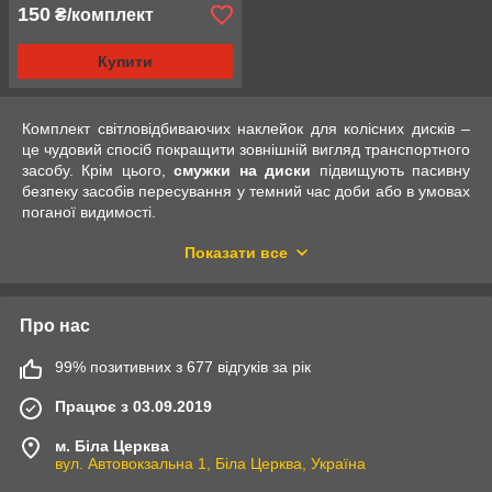
150
₴/комплект
Купити
Комплект світловідбиваючих наклейок для колісних дисків –
це чудовий спосіб покращити зовнішній вигляд транспортного
засобу. Крім цього,
смужки на диски
підвищують пасивну
безпеку засобів пересування у темний час доби або в умовах
поганої видимості.
Смужки на диски – простий тюнінг та
Показати все
безпека
Представлені моделями різних кольорів
світловідбиваючі
Про нас
смужки на диски
– це комплекти з 20 наклейок, які підійдуть
для автомобільних дисків різного типу та діаметру. Крім
99% позитивних з 677 відгуків за рік
цього, вироби можуть використовуватися з колесами скутерів,
мотоциклів, велосипедів, квадроциклів та будь-якої іншої
Працює з 03.09.2019
колісної техніки.
Виготовлені
наклейки на диски авто
зі спеціальної щільної
м. Біла Церква
та вологостійкої полімерної плівки на самоклеючій основі.
вул. Автовокзальна 1, Біла Церква, Україна
Матеріал покритий шаром міцного матеріалу з високими