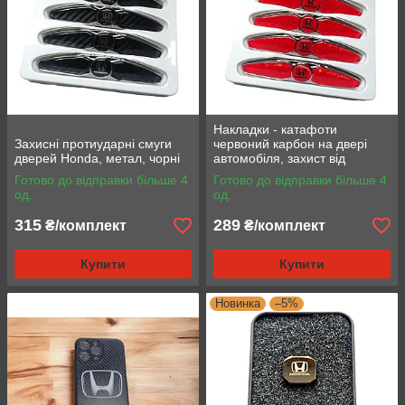
Накладки - катафоти
Захисні протиударні смуги
червоний карбон на двері
дверей Honda, метал, чорні
автомобіля, захист від
подряпин та вм'ятин з
Готово до відправки більше 4
Готово до відправки більше 4
логотипом Honda
од.
од.
315
289
₴/комплект
₴/комплект
Купити
Купити
Новинка
–5%