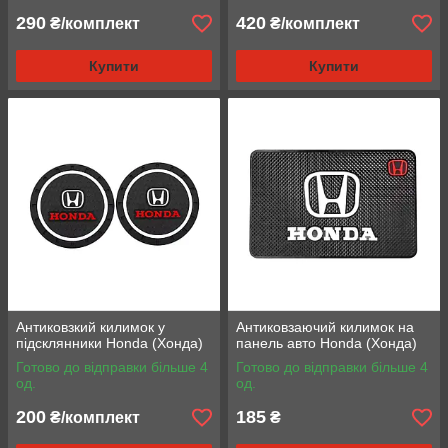
290
420
₴/комплект
₴/комплект
Купити
Купити
Антиковзкий килимок у
Антиковзаючий килимок на
підсклянники Honda (Хонда)
панель авто Honda (Хонда)
Готово до відправки більше 4
Готово до відправки більше 4
од.
од.
200
185
₴/комплект
₴