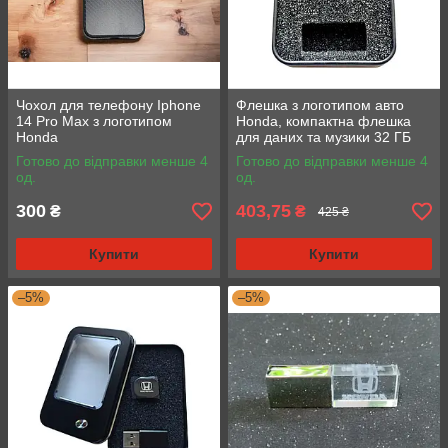
Чохол для телефону Iphone
Флешка з логотипом авто
14 Pro Max з логотипом
Honda, компактна флешка
Honda
для даних та музики 32 ГБ
Готово до відправки менше 4
Готово до відправки менше 4
од.
од.
300
403,75
₴
₴
425 ₴
Купити
Купити
–5%
–5%