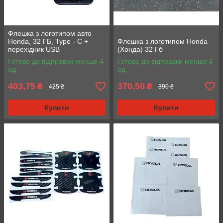
Флешка з логотипом авто
Honda, 32 ГБ, Type - C +
Флешка з логотипом Honda
перехідник USB
(Хонда) 32 Гб
Готово до відправки менше 4
Готово до відправки менше 4
од.
од.
403,75
370,50
₴
₴
425 ₴
390 ₴
Купити
Купити