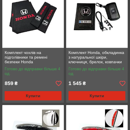
Комплект чохлів на
Комплект Honda, обкладинка
підголівники та ремені
з натуральної шкіри,
безпеки Honda
ключниця, брелок, ковпачки
Готово до відправки більше 4
Готово до відправки більше 4
од.
од.
859
1 545
₴
₴
Купити
Купити