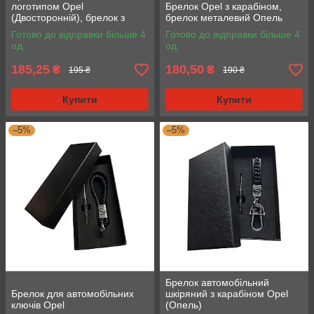
логотипом Opel
Брелок Opel з карабіном,
(Двосторонній), брелок з
брелок металевий Опель
номером авто Опель
Готово до відправки більше 4
Готово до відправки більше 4
од.
од.
185,25
180,50
₴
₴
195 ₴
190 ₴
Купити
Купити
–5%
–5%
Брелок автомобільний
Брелок для автомобільних
шкіряний з карабіном Opel
ключів Opel
(Опель)