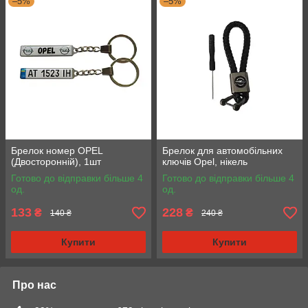
–5%
–5%
Брелок номер OPEL
Брелок для автомобільних
(Двосторонній), 1шт
ключів Opel, нікель
Готово до відправки більше 4
Готово до відправки більше 4
од.
од.
133
228
₴
₴
140 ₴
240 ₴
Купити
Купити
Про нас