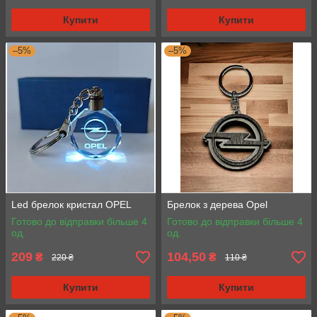
Купити
Купити
–5%
–5%
Led брелок кристал OPEL
Брелок з дерева Opel
Готово до відправки більше 4
Готово до відправки більше 4
од.
од.
209
104,50
₴
₴
220 ₴
110 ₴
Купити
Купити