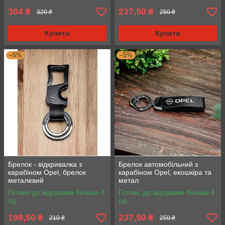
304
237,50
₴
₴
320 ₴
250 ₴
Купити
Купити
–5%
–5%
Брелок - відкривалка з
Брелок автомобільний з
карабіном Opel, брелок
карабіном Opel, екошкіра та
металевий
метал
Готово до відправки більше 4
Готово до відправки більше 4
од.
од.
199,50
237,50
₴
₴
210 ₴
250 ₴