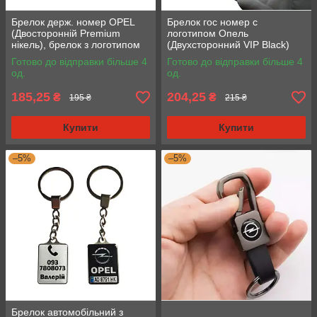
Брелок держ. номер OPEL
Брелок гос номер с
(Двосторонній Premium
логотипом Опель
нікель), брелок з логотипом
(Двухсторонний VIP Black)
Опель
Готово до відправки більше 4
Готово до відправки більше 4
од.
од.
185,25
204,25
₴
₴
195 ₴
215 ₴
Купити
Купити
–5%
–5%
Брелок автомобільний з