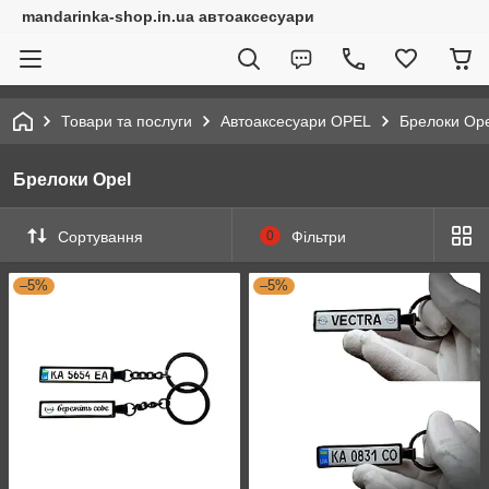
mandarinka-shop.in.ua автоаксесуари
Товари та послуги
Автоаксесуари OPEL
Брелоки Ope
Брелоки Opel
Сортування
0
Фільтри
–5%
–5%