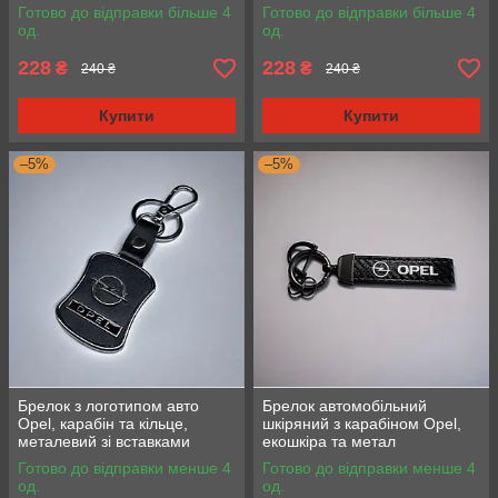
Готово до відправки більше 4
Готово до відправки більше 4
од.
од.
228
228
₴
₴
240 ₴
240 ₴
Купити
Купити
–5%
–5%
Брелок з логотипом авто
Брелок автомобільний
Opel, карабін та кільце,
шкіряний з карабіном Opel,
металевий зі вставками
екошкіра та метал
натуральної шкіри.
Готово до відправки менше 4
Готово до відправки менше 4
од.
од.