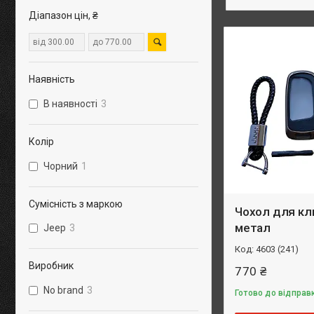
Діапазон цін, ₴
Наявність
В наявності
3
Колір
Чорний
1
Сумісність з маркою
Чохол для кл
метал
Jeep
3
4603 (241)
Виробник
770 ₴
No brand
3
Готово до відправк