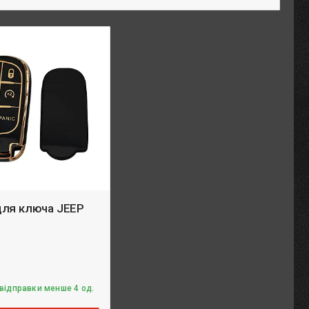
для ключа JEEP
 відправки менше 4 од.