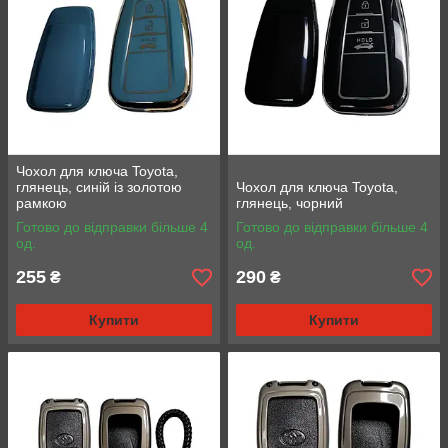
Чохол для ключа Toyota,
глянець, синій із золотою
Чохол для ключа Toyota,
рамкою
глянець, чорний
Готово до відправки більше 4
Готово до відправки більше 4
од.
од.
255
290
₴
₴
Купити
Купити