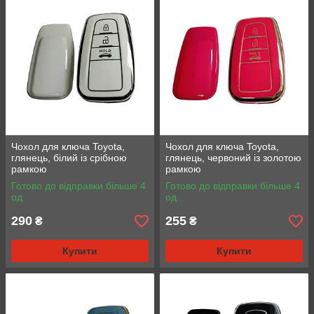
Чохол для ключа Toyota,
Чохол для ключа Toyota,
глянець, білий із срібною
глянець, червоний із золотою
рамкою
рамкою
Готово до відправки більше 4
Готово до відправки більше 4
од.
од.
290
255
₴
₴
Купити
Купити