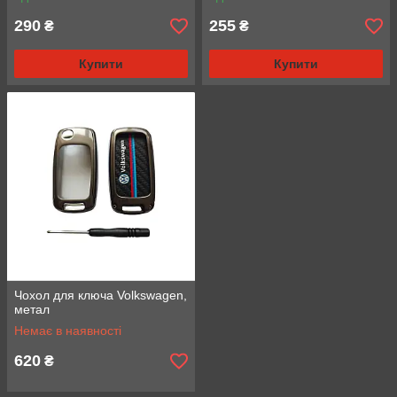
290
255
₴
₴
Купити
Купити
Чохол для ключа Volkswagen,
метал
Немає в наявності
620
₴