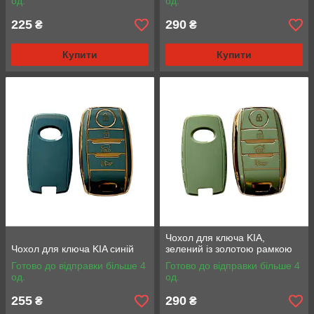
од.
од.
225
290
₴
₴
Купити
Купити
Чохол для ключа KIA,
Чохол для ключа KIA синій
зелений із золотою рамкою
Готово до відправки більше 4
Готово до відправки більше 4
од.
од.
255
290
₴
₴