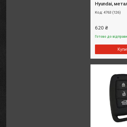
Hyundai, мета
4763 (126)
620 ₴
Готово до відправк
Купи