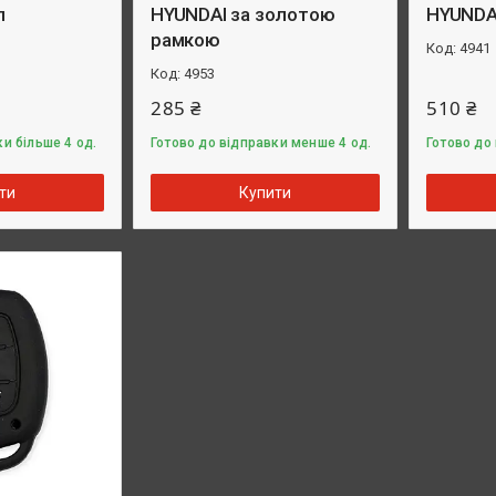
л
HYUNDAI за золотою
HYUNDA
рамкою
4941
4953
285 ₴
510 ₴
и більше 4 од.
Готово до відправки менше 4 од.
Готово до 
ти
Купити