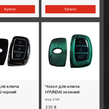
Купити
Купити
для ключа
Чохол для ключа
I чорний
HYUNDAI зелений
3169
330 ₴