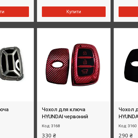
ти
Купити
юча
Чохол для ключа
Чохол 
HYUNDAI червоний
HYUNDA
3168
3160
330 ₴
290 ₴