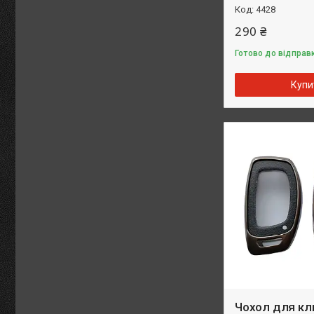
4428
290 ₴
Готово до відправк
Купи
Чохол для кл