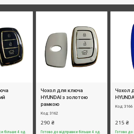
юча
Чохол для ключа
Чохол 
ий
HYUNDAI з золотою
HYUNDAI
рамкою
3166
3162
290 ₴
215 ₴
и більше 4 од.
Готово до відправки більше 4 од.
Готово до