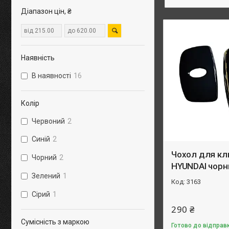
Діапазон цін, ₴
Наявність
В наявності
16
Колір
Червоний
2
Синій
2
Чохол для кл
Чорний
2
HYUNDAI чорн
Зелений
1
3163
Сірий
1
290 ₴
Сумісність з маркою
Готово до відправк