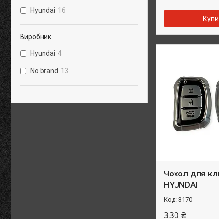
Hyundai
16
Купи
Виробник
Hyundai
4
No brand
13
Чохол для кл
HYUNDAI
3170
330 ₴