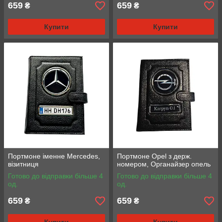
659
659
₴
₴
Купити
Купити
Портмоне іменне Mercedes,
Портмоне Opel з держ.
візитниця
номером, Органайзер опель
Готово до відправки більше 4
Готово до відправки більше 4
од.
од.
659
659
₴
₴