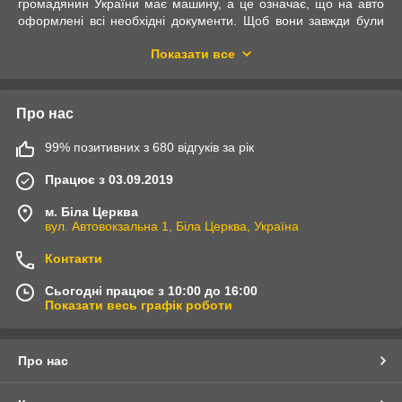
громадянин України має машину, а це означає, що на авто
оформлені всі необхідні документи. Щоб вони завжди були
під рукою, можна придбати
портмоне для автодокументів
,
Показати все
яке компактно розмістить все важливе, збереже в цілісності.
Портмоне для документів –
особливості, призначення
Про нас
Для керування автомобілем необхідно мати різні документи:
99% позитивних з 680 відгуків за рік
посвідчення водія, технічний паспорт, страховий поліс. Деякі
власники оформлюють додаткову добровільну страховку,
Працює з 03.09.2019
щоб убезпечити себе від зайвих витрат у несприятливих,
непередбачених ситуаціях. І хоча ці документи можуть бути
м. Біла Церква
вже в електронному вигляді, поки найчастіше
вул. Автовокзальна 1, Біла Церква, Україна
використовуються пластикові та паперові варіанти. Оскільки
вони повинні знаходитися в машині, можливе затирання,
Контакти
вплив вологи. Від цього добре захищає спеціальна
обкладинка на посвідчення водія
, яку називають
Сьогодні працює з 10:00 до 16:00
портмоне.
Показати весь графік роботи
Шкіряний виріб є універсальним аксесуаром із відділеннями
для грошей, візиток, банківських карт. Особливість
портмоне
для документів
водія – наявність спеціальних прозорих
Про нас
відділів, де розміщуються права та інша важлива
документація на автомобіль.