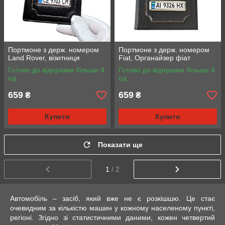
Портмоне з держ. номером
Портмоне з держ. номером
Land Rover, візитниця
Fiat, Органайзер фіат
Готово до відправки більше 4
Готово до відправки більше 4
од.
од.
659
659
₴
₴
Купити
Купити
Показати ще
1
/ 2
Автомобіль – засіб, який вже не є розкішшю. Це стає
очевидним за кількістю машин у кожному населеному пункті,
регіоні. Згідно зі статистичними даними, кожен четвертий