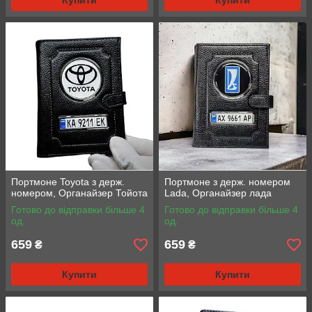
Купити
Купити
Портмоне Toyota з держ.
Портмоне з держ. номером
номером, Органайзер Тойота
Lada, Органайзер лада
Готово до відправки більше 4
Готово до відправки більше 4
од.
од.
659
659
₴
₴
Купити
Купити