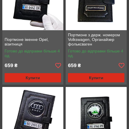
Портмоне з держ. номером
Портмоне іменне Opel,
Volkswagen, Органайзер
візитниця
фольксваген
Готово до відправки більше 4
Готово до відправки більше 4
од.
од.
659
659
₴
₴
Купити
Купити