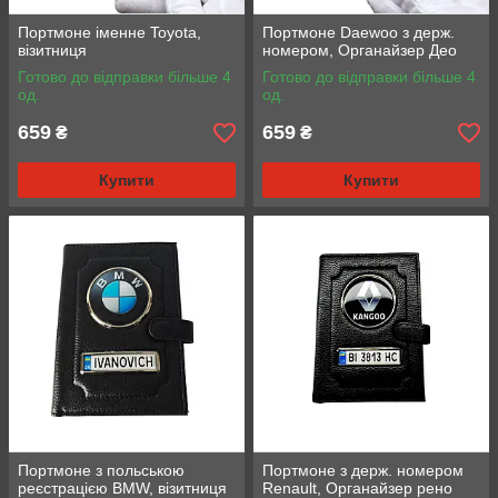
Портмоне іменне Toyota,
Портмоне Daewoo з держ.
візитниця
номером, Органайзер Део
Готово до відправки більше 4
Готово до відправки більше 4
од.
од.
659
659
₴
₴
Купити
Купити
Портмоне з польською
Портмоне з держ. номером
реєстрацією BMW, візитниця
Renault, Органайзер рено