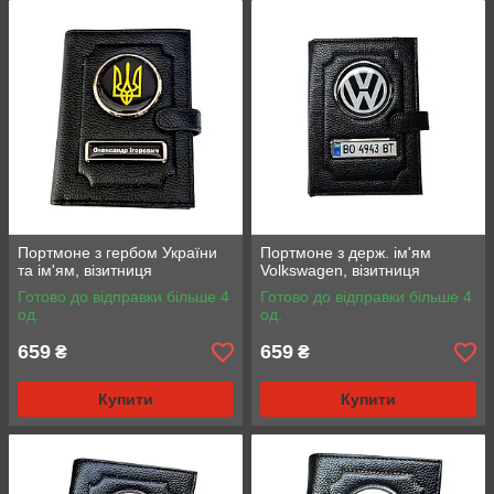
автодокументів
8 відділів для візиток, кредиток.
2 відділи для грошей (1 відділення на
блискавці).
Вміщує до 40 купюр.
Для замовлення обкладинки – портмоне
вкажіть такі дані:
марку та номер авто або
інший текст
Портмоне з гербом України
Портмоне з держ. ім'ям
та ім'ям, візитниця
Volkswagen, візитниця
Готово до відправки більше 4
Готово до відправки більше 4
од.
од.
659
659
₴
₴
Купити
Купити