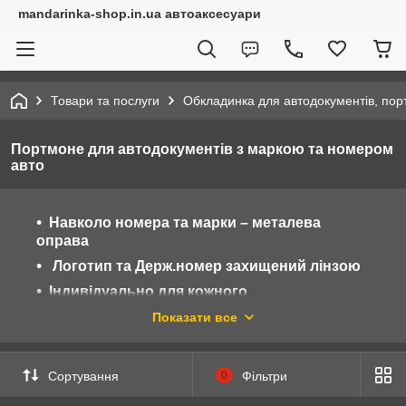
mandarinka-shop.in.ua автоаксесуари
Товари та послуги
Обкладинка для автодокументів, по
Портмоне для автодокументів з маркою та номером
авто
Навколо номера та марки – металева
оправа
Логотип та Держ.номер захищений лінзою
Індивідуально для кожного
Власна марка номер авто, ім'я.
Показати все
Замість логотипу можна зробити фото
людини, фото автомобіля, логотип компанії –
Сортування
0
Фільтри
все, що завгодно.
7 прозорих відділів для всіх видів